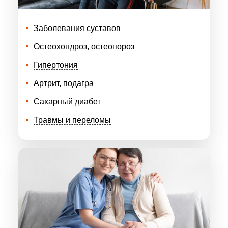
Заболевания суставов
Остеохондроз, остеопороз
Гипертония
Артрит, подагра
Сахарный диабет
Травмы и переломы