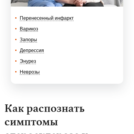
Перенесенный инфаркт
Варикоз
Запоры
Депрессия
Энурез
Неврозы
Как распознать
симптомы