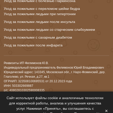
Уход за пожилыми с болезнью Паркинсона
Уход за пожилыми с переломом шейки бедра
Уход за пожилыми людьми при гипертонии
Уход за пожилыми людьми после инсульта
Уход за пожилыми людьми со старческим слабоумием
Уход за пожилыми с сахарным диабетом
Уход за пожилыми после инфаркта
Реквизиты ИП Филимонов Ю.В.
Индивидуальный предприниматель Филимонов Юрий Владимирович
Юридический адрес: 143345, Московская обл., г. Наро-Фоминский, дер.
Глаголево, ул. Речная, д.27, кв.1
ОГРНИП: 323508100695531 от 20.12.2023 года
ИНН: 503302669887
р/с: 40802810302590008335
Банк: АО "АЛЬФА-БАНК"
Сайт использует файлы cookie и аналогичные технологии
К/с: 30101810200000000593
для корректной работы, анализа и улучшения качества
БИК: 044525593
услуг. Нажимая «Принять», вы соглашаетесь с
ОКПО 0107952068
×
ОКВЭД 87.30 (Деятельность по уходу за престарелыми и инвалидами с