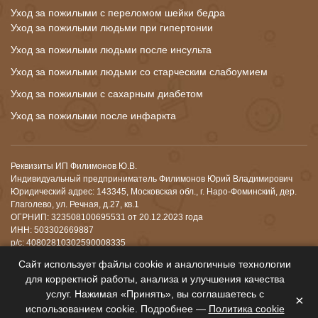
Уход за пожилыми с переломом шейки бедра
Уход за пожилыми людьми при гипертонии
Уход за пожилыми людьми после инсульта
Уход за пожилыми людьми со старческим слабоумием
Уход за пожилыми с сахарным диабетом
Уход за пожилыми после инфаркта
Реквизиты ИП Филимонов Ю.В.
Индивидуальный предприниматель Филимонов Юрий Владимирович
Юридический адрес: 143345, Московская обл., г. Наро-Фоминский, дер.
Глаголево, ул. Речная, д.27, кв.1
ОГРНИП: 323508100695531 от 20.12.2023 года
ИНН: 503302669887
р/с: 40802810302590008335
Банк: АО "АЛЬФА-БАНК"
Сайт использует файлы cookie и аналогичные технологии
К/с: 30101810200000000593
для корректной работы, анализа и улучшения качества
БИК: 044525593
услуг. Нажимая «Принять», вы соглашаетесь с
ОКПО 0107952068
×
ОКВЭД 87.30 (Деятельность по уходу за престарелыми и инвалидами с
использованием cookie. Подробнее —
Политика cookie