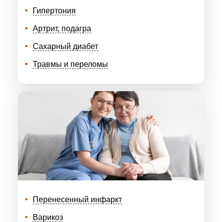
Гипертония
Артрит, подагра
Сахарный диабет
Травмы и переломы
Перенесенный инфаркт
Варикоз