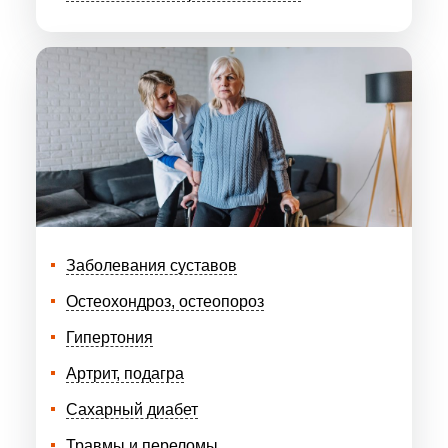
Заболевания суставов
Остеохондроз, остеопороз
Гипертония
Артрит, подагра
Сахарный диабет
Травмы и переломы