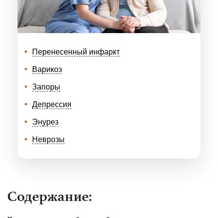
Перенесенный инфаркт
Варикоз
Запоры
Депрессия
Энурез
Неврозы
Содержание: