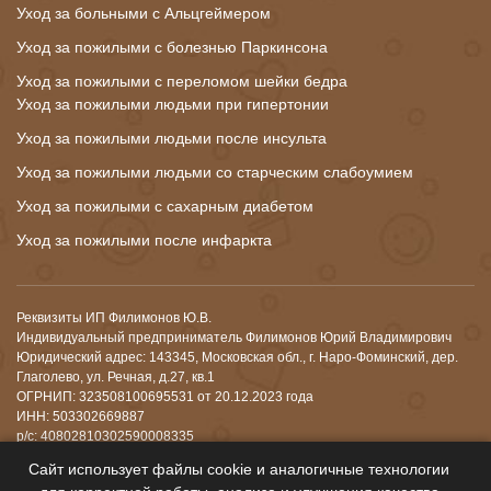
Уход за больными с Альцгеймером
Уход за пожилыми с болезнью Паркинсона
Уход за пожилыми с переломом шейки бедра
Уход за пожилыми людьми при гипертонии
Уход за пожилыми людьми после инсульта
Уход за пожилыми людьми со старческим слабоумием
Уход за пожилыми с сахарным диабетом
Уход за пожилыми после инфаркта
Реквизиты ИП Филимонов Ю.В.
Индивидуальный предприниматель Филимонов Юрий Владимирович
Юридический адрес: 143345, Московская обл., г. Наро-Фоминский, дер.
Глаголево, ул. Речная, д.27, кв.1
ОГРНИП: 323508100695531 от 20.12.2023 года
ИНН: 503302669887
р/с: 40802810302590008335
Банк: АО "АЛЬФА-БАНК"
Сайт использует файлы cookie и аналогичные технологии
К/с: 30101810200000000593